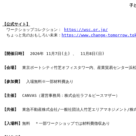
 子
【公式サイト】
　ワークショップコレクション： 
　ちょっと先のおもしろい未来：
https://www.change-tomorrow.tok
【開催日時】
202
6
年 11月
7
日(
土
) 、
11月8
日(日
) 

【会場】
　東京ポートシティ竹芝オフィスタワー内、産業貿易センター浜松町館
【参加費】　
入場無料※一部材料費あり

【主催】
　CANVAS（運営事務局：株式会社ラフ＆ピースマザー）

【共催】　
東急不動産株式会社/一般社団法人竹芝エリアマネジメント/株式
【入場料】
無料  ＊一部ワークショップでは材料費徴収あり
