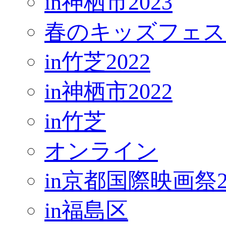
in神栖市2023
春のキッズフェス
in竹芝2022
in神栖市2022
in竹芝
オンライン
in京都国際映画祭2
in福島区