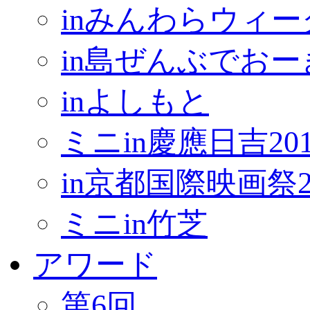
inみんわらウィー
in島ぜんぶでお
inよしもと
ミニin慶應日吉201
in京都国際映画祭2
ミニin竹芝
アワード
第6回