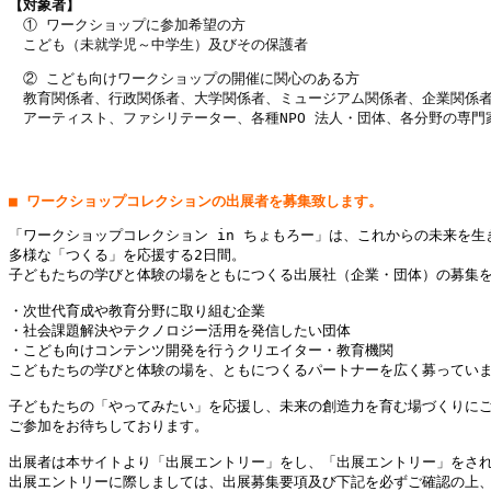
【対象者】
　① ワークショップに参加希望の方

　こども（未就学児～中学生）及びその保護者
　② こども向けワークショップの開催に関心のある方

　教育関係者、行政関係者、大学関係者、ミュージアム関係者、企業関係者
　アーティスト、ファシリテーター、各種NPO 法人・団体、各分野の専門家
■ ワークショップコレクションの出展者を募集致します。
「ワークショップコレクション in ちょもろー」は、これからの未来を生
多様な「つくる」を応援する2日間。

子どもたちの学びと体験の場をともにつくる出展社（企業・団体）の募集を
・次世代育成や教育分野に取り組む企業

・社会課題解決やテクノロジー活用を発信したい団体

・こども向けコンテンツ開発を行うクリエイター・教育機関

こどもたちの学びと体験の場を、ともにつくるパートナーを広く募っていま
子どもたちの「やってみたい」を応援し、未来の創造力を育む場づくりにご
ご参加をお待ちしております。

出展者は本サイトより「出展エントリー」をし、「出展エントリー」をされ
出展エントリーに際しましては、出展募集要項及び下記を必ずご確認の上