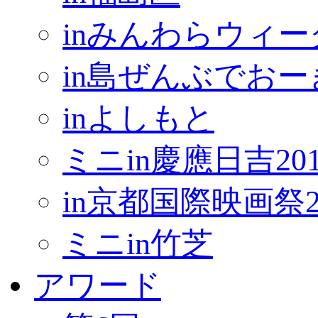
inみんわらウィー
in島ぜんぶでお
inよしもと
ミニin慶應日吉201
in京都国際映画祭2
ミニin竹芝
アワード