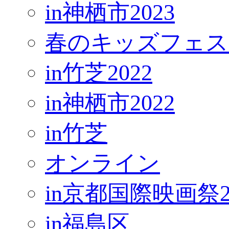
in神栖市2023
春のキッズフェス
in竹芝2022
in神栖市2022
in竹芝
オンライン
in京都国際映画祭2
in福島区