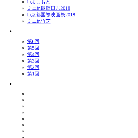
inよしもと
ミニin慶應日吉2018
in京都国際映画祭2018
ミニin竹芝
アワー
第6回
第5回
第4回
第3回
第2回
第1回
これま