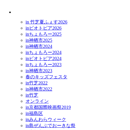
開催情
in 竹芝夏ふぇす2026
inビオトピア2026
inちょもろー2025
in神栖市2025
in神栖市2024
inちょもろー2024
inビオトピア2024
inちょもろー2023
in神栖市2023
春のキッズフェスタ
in竹芝2022
in神栖市2022
in竹芝
オンライン
in京都国際映画祭2019
in福島区
inみんわらウィーク
in島ぜんぶでおーきな祭