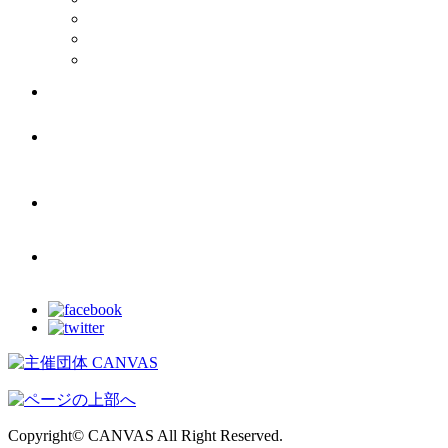
メディ
ボラン
photo
movie
Copyright© CANVAS All Right Reserved.