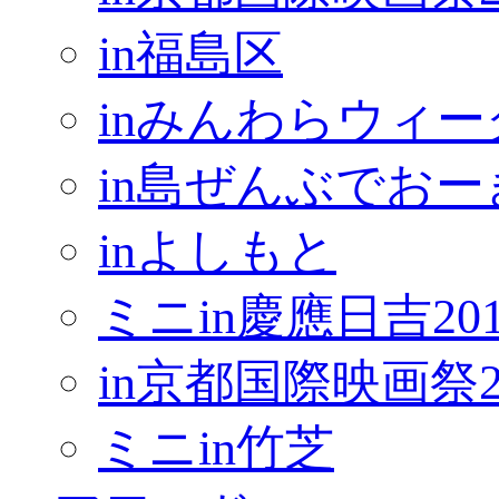
in福島区
inみんわらウィー
in島ぜんぶでお
inよしもと
ミニin慶應日吉201
in京都国際映画祭2
ミニin竹芝