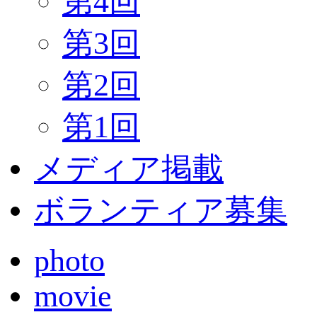
第4回
第3回
第2回
第1回
メディア掲載
ボランティア募集
photo
movie