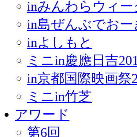
inみんわらウィー
in島ぜんぶでお
inよしもと
ミニin慶應日吉201
in京都国際映画祭2
ミニin竹芝
アワード
第6回