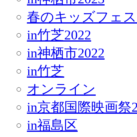
春のキッズフェス
in竹芝2022
in神栖市2022
in竹芝
オンライン
in京都国際映画祭2
in福島区