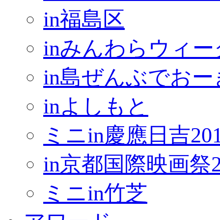
in福島区
inみんわらウィー
in島ぜんぶでお
inよしもと
ミニin慶應日吉201
in京都国際映画祭2
ミニin竹芝