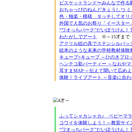
ビスケットランド〜みんなで作る
おちゃっぴのねんどきょうしつ 
色・独楽・模様 タッチしてオリ
外国で人気のお祭り「イースター」で遊ぼう！
“ワオっちパーク”だいぼうけん！
わたがしでアート
※～15才まで
アクリル絵の具でステンシルバッグ
絵本のような未来の学校教材体験
キューブ×キューブ ～ひのきブロ
ヘンテコ影パーティー ～なおや
耳すまMAP ～伝えて聞いて広め
体験！ライブアート ～音楽に合
ふってシャカシャカ♪ ベビーマラ
コワイを体験しよう！～教室サイ
“ワオっちパーク”だいぼうけん！