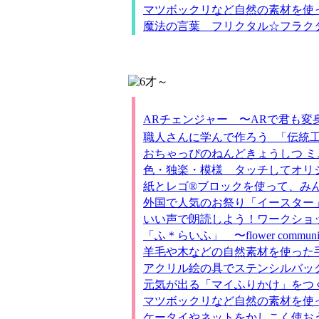
マツボックリなど自然の素材を使
魔法の言葉 フリクタル☆フラ
ARチェンジャー 〜ARで君も変
職人さんに学んで作ろう 「伝統工
おちゃっぴのねんどきょうしつ 
色・独楽・模様 タッチしてオリ
紙とレゴ®ブロックを使って、み
外国で人気のお祭り「イースター」で遊ぼう！
いい声で朗読しよう！ワークショ
「ふ＊らいふ」 〜flower communic
羊毛や木などの自然素材を使った
アクリル絵の具でステンシルバッグ
元気が出る「マイふりかけ」をつ
マツボックリなど自然の素材を使
ケータイやネットをかしこく使お