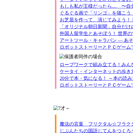
もしも私が王様だったら… 〜自
ぐるぐる画で「リンゴ」を描こう
お芝居を作って、演じてみよう！
「オリジナル朝日新聞」自分だけ
外国人留学生とあそぼう！ 世界の“
アートツール・キャラバン ― あ
ロボットストーリーとＰＣゲーム
ロープワークで組み立てる！みん
ケータイ・インターネットの歩き
20分で本・気になる！ ～本の
ロボットストーリーとＰＣゲーム
魔法の言葉 フリクタル☆フラク
じぶんたちの国語じてんをつくろ