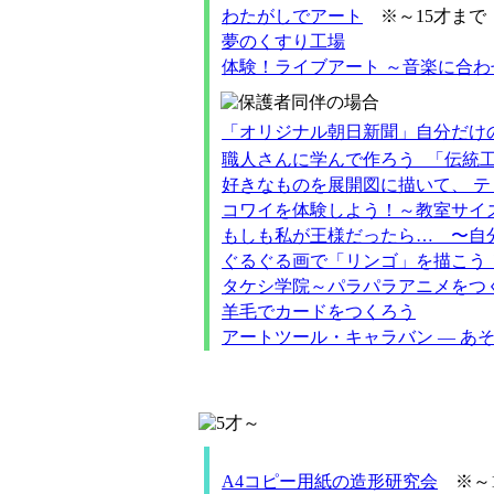
わたがしでアート
※～15才まで
夢のくすり工場
体験！ライブアート ～音楽に合
「オリジナル朝日新聞」自分だけ
職人さんに学んで作ろう 「伝統工
好きなものを展開図に描いて、 テ
コワイを体験しよう！～教室サイ
もしも私が王様だったら… 〜自
ぐるぐる画で「リンゴ」を描こう
タケシ学院～パラパラアニメをつ
羊毛でカードをつくろう
アートツール・キャラバン ― あ
A4コピー用紙の造形研究会
※～