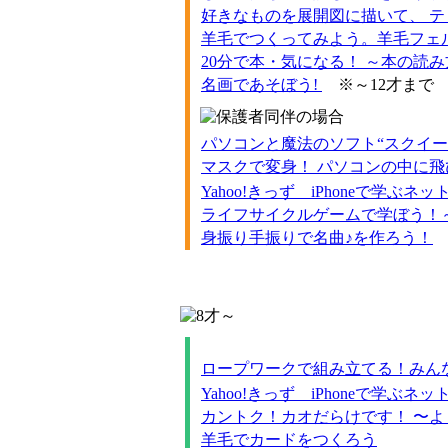
好きなものを展開図に描いて、 テ
羊毛でつくってみよう。羊毛フェ
20分で本・気になる！ ～本の
名画であそぼう!
※～12才まで
パソコンと魔法のソフト“スクイー
マスクで変身！ パソコンの中に飛
Yahoo!きっず iPhoneで学ぶネ
ライフサイクルゲームで学ぼう！
身振り手振りで名曲♪を作ろう！
ロープワークで組み立てる！みん
Yahoo!きっず iPhoneで学ぶネ
カントク！カオだらけです！ 〜よくみ
羊毛でカードをつくろう