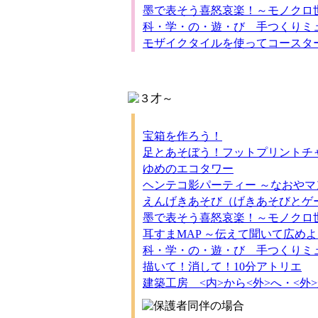
墨で表そう喜怒哀楽！～モノクロ
科・学・の・遊・び 手つくりミ
モザイクタイルを使ってコースタ
宝箱を作ろう！
足とあそぼう！フットプリントチ
ゆめのエコタワー
ヘンテコ影パーティー ～なおや
えんげきあそび（げきあそびとゲ
墨で表そう喜怒哀楽！～モノクロ
耳すまMAP ～伝えて聞いて広め
科・学・の・遊・び 手つくりミ
描いて！消して！10分アトリエ
建築工房 <内>から<外>へ・<外>