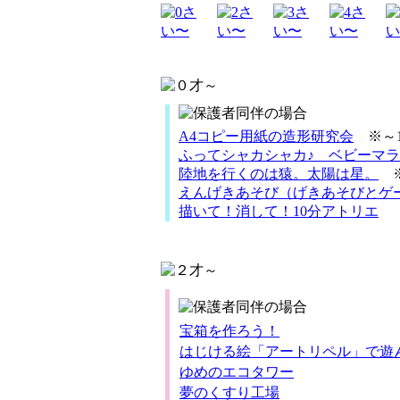
A4コピー用紙の造形研究会
※～
ふってシャカシャカ♪ ベビーマラ
陸地を行くのは猿。太陽は星。
えんげきあそび（げきあそびとゲ
描いて！消して！10分アトリエ
宝箱を作ろう！
はじける絵「アートリペル」で遊
ゆめのエコタワー
夢のくすり工場