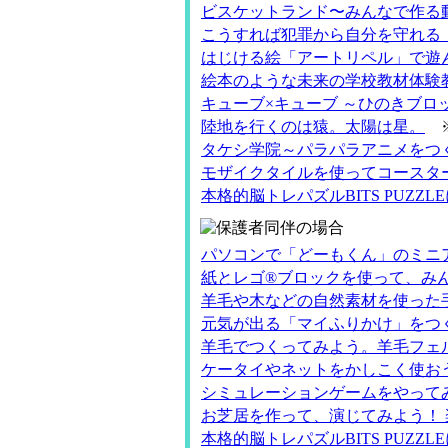
ビスケットランド〜みんなで作る
こうすれば犯罪から自分を守れる
はじける絵「アートリペル」で遊
絵本のような未来の学校教材体験
キューブ×キューブ ～ひのきブロ
陸地を行くのは猿。太陽は星。
タケシ学院～パラパラアニメをつ
モザイクタイルを使ってコースタ
本格的脳トレパズルBITS PUZZL
パソコンで「どーもくん」のミニ
紙とレゴ®ブロックを使って、み
羊毛や木などの自然素材を使った
元気が出る「マイふりかけ」をつ
羊毛でつくってみよう。羊毛フェ
ケータイやネットをかしこく使お
シミュレーションゲームをやって
お芝居を作って、演じてみよう！
本格的脳トレパズルBITS PUZZL