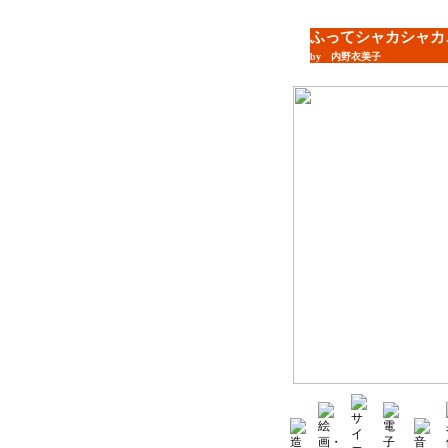
ふってシャカシャカ
by 内野衣美子