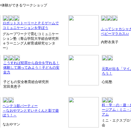
や体験ができるワークショップ
ロボットストーリーとＰＣゲームで
コミュニケーションを学ぼう
ふってシャカシャカ
ベビーマラカス♪♪
グループワークで育むコミュニケー
ション塾（青山学院大学総合研究所
内野衣美子
ｅラーニング人材育成研究センタ
ー）
こうすれば犯罪から自分を守れる！
体験して測ってみよう！子どもの安
元気が出る「マイ
全力
ろう！
子どもの安全教育総合研究所
心拓塾
宮田美恵子
科・学・の・遊・
ヘンテコ影パーティー
ージアム：ミニ・
～なおやマンとすいそくんと影で遊
アム
ぼう！～
ミニ・エクスプロ
なおやマン
会