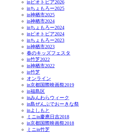
inビオトピア2026
inちょもろー2025
in神栖市2025
in神栖市2024
inちょもろー2024
inビオトピア2024
inちょもろー2023
in神栖市2023
春のキッズフェスタ
in竹芝2022
in神栖市2022
in竹芝
オンライン
in京都国際映画祭2019
in福島区
inみんわらウィーク
in島ぜんぶでおーきな祭
inよしもと
ミニin慶應日吉2018
in京都国際映画祭2018
ミニin竹芝
アワー