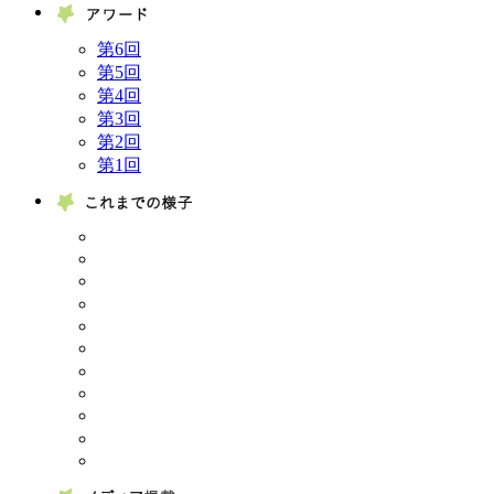
第6回
第5回
第4回
第3回
第2回
第1回
これま
メディ