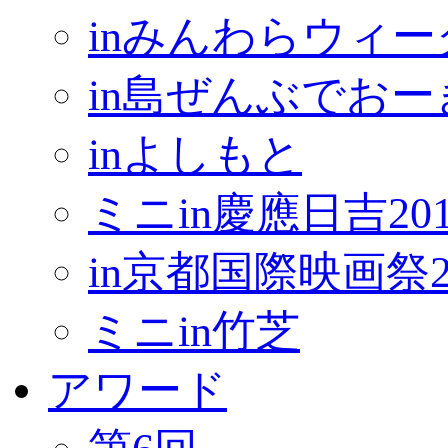
inみんわらウィー
in島ぜんぶでお
inよしもと
ミニin慶應日吉201
in京都国際映画祭2
ミニin竹芝
アワード