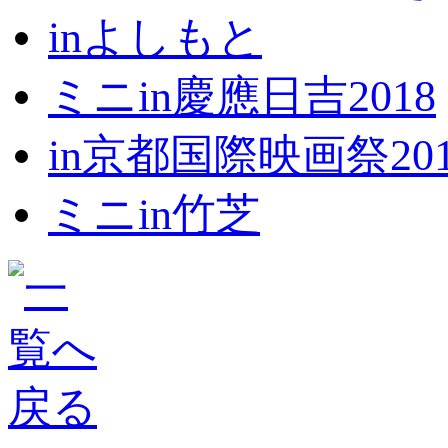
inよしもと
ミニin慶應日吉2018
in京都国際映画祭201
ミニin竹芝