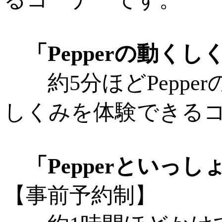
「Pepperの動く
約5分ほどPepper
しくみを体験できる
「Pepperとい
【事前予約制】