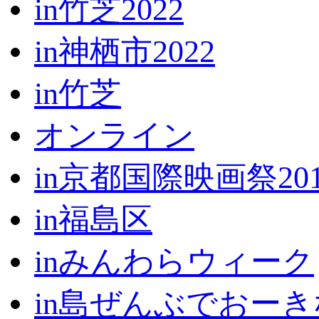
in竹芝2022
in神栖市2022
in竹芝
オンライン
in京都国際映画祭201
in福島区
inみんわらウィーク
in島ぜんぶでおー