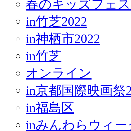
春のキッズフェス
in竹芝2022
in神栖市2022
in竹芝
オンライン
in京都国際映画祭2
in福島区
inみんわらウィー