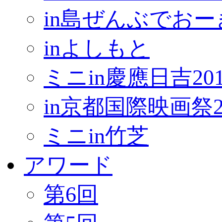
in島ぜんぶでお
inよしもと
ミニin慶應日吉201
in京都国際映画祭2
ミニin竹芝
アワード
第6回