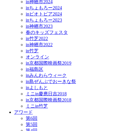
in神栖市2024
inちょもろー2024
inビオトピア2024
inちょもろー2023
in神栖市2023
春のキッズフェスタ
in竹芝2022
in神栖市2022
in竹芝
オンライン
in京都国際映画祭2019
in福島区
inみんわらウィーク
in島ぜんぶでおーきな祭
inよしもと
ミニin慶應日吉2018
in京都国際映画祭2018
ミニin竹芝
アワード
第6回
第5回
第4回