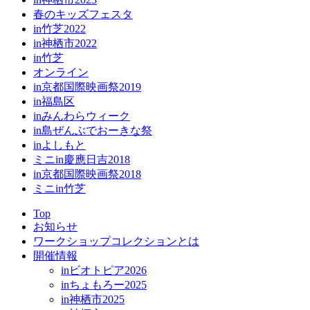
春のキッズフェスタ
in竹芝2022
in神栖市2022
in竹芝
オンライン
in京都国際映画祭2019
in福島区
inみんわらウィーク
in島ぜんぶでおーきな祭
inよしもと
ミニin慶應日吉2018
in京都国際映画祭2018
ミニin竹芝
Top
お知らせ
ワークショップコレクションとは
開催情報
inビオトピア2026
inちょもろー2025
in神栖市2025