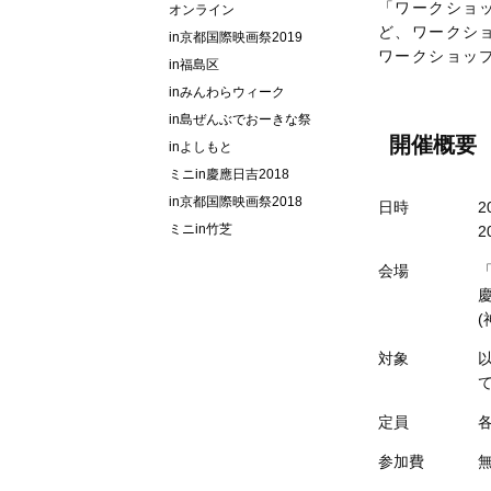
「ワークショ
オンライン
ど、ワークシ
in京都国際映画祭2019
ワークショッ
in福島区
inみんわらウィーク
in島ぜんぶでおーきな祭
開催概要
inよしもと
ミニin慶應日吉2018
in京都国際映画祭2018
日時
2
ミニin竹芝
2
会場
(
対象
定員
各
参加費