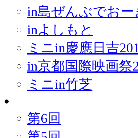
in島ぜんぶでお
inよしもと
ミニin慶應日吉201
in京都国際映画祭2
ミニin竹芝
アワー
第6回
第5回