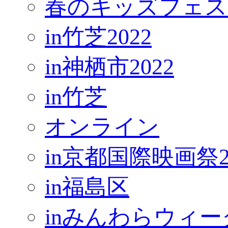
春のキッズフェス
in竹芝2022
in神栖市2022
in竹芝
オンライン
in京都国際映画祭2
in福島区
inみんわらウィー