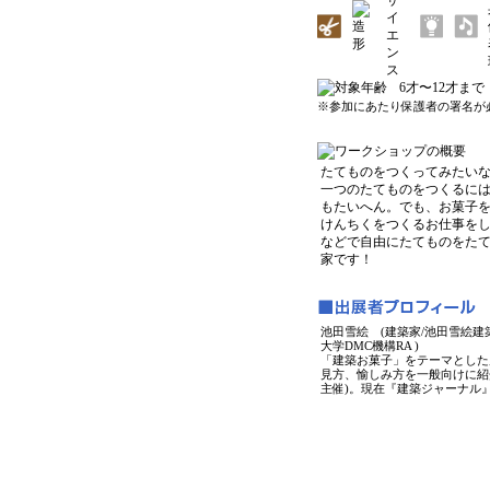
6才〜12才まで
※参加にあたり保護者の署名が
たてものをつくってみたい
一つのたてものをつくるに
もたいへん。でも、お菓子
けんちくをつくるお仕事を
などで自由にたてものをた
家です！
池田雪絵 (建築家/池田雪絵建
大学DMC機構RA )
「建築お菓子」をテーマとした
見方、愉しみ方を一般向けに紹介
主催)。現在『建築ジャーナル