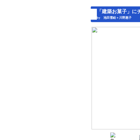
「建築お菓子」に
by 池田雪絵＋川野惠子