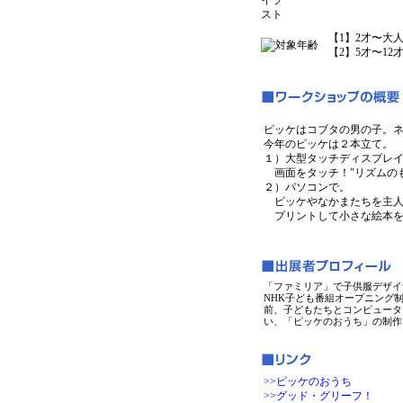
【1】2才〜大
【2】5才〜12
ピッケはコブタの男の子。
今年のピッケは２本立て。
１）大型タッチディスプレ
画面をタッチ！"リズムのも
２）パソコンで。
ピッケやなかまたちを主人
プリントして小さな絵本を
「ファミリア」で子供服デザイ
NHK子ども番組オープニング制
前、子どもたちとコンピュータ
い、「ピッケのおうち」の制作
>>ピッケのおうち
>>グッド・グリーフ！