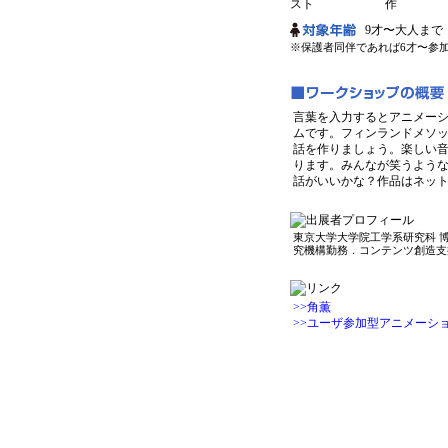
9才〜大人まで
※保護者同伴であれば6才〜参
言葉を入力するとアニメー
ムです。フィンランドメソ
話を作りましょう。楽しい
ります。みんなが笑うよう
話がいいかな？作品はネッ
東京大学大学院工学系研究科 
究機構勤務．コンテンツ創造支
>>角薫
>>ユーザ参加型アニメーションデ