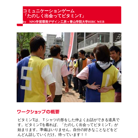
コミュニケーションゲーム
「たのしく出会ってビタミンT」
by NPO学習環境デザイン工房＋青山学院大学HIRC WEB
ビタミンTは、Ｔシャツの形をした仲よくお話ができる道具で
す。ビタミンTを着れば、「たのしく出会ってビタミンT」が
始まります。準備はいりません。自分の好きなことなどをど
んどん話していくだけ。待っています！！