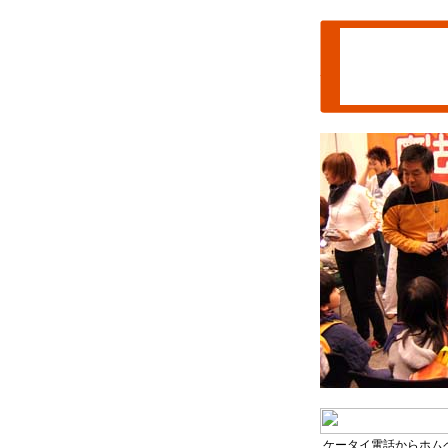
魔法のｉらん
ケータイホム
by 魔法のｉらんど／
ケータイ電話からホム