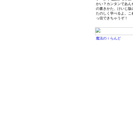
かい？カンタンであん
の書きかた、けいじ版
たのしく学べるよ。こ
っ信できちゃうぞ！
魔法のｉらんど