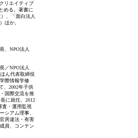
ットクリエイティブ
つとめる。著書に
社）、「面白法人
）ほか。
長、NPO法人
長／NPO法人
えほん代表取締役
学際情報学修
、2002年子供
・国際交流を推
長に就任。2012
審査・運用監視
ーシアム理事、
官房違法・有害
成員、コンテン