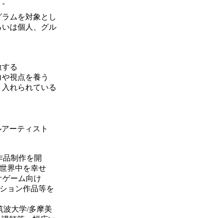
す。
グラムを対象とし
るいは個人、グル
激する
力や視点を養う
り入れられている
ルアーティスト
作品制作を開
世界中を幸せ
オゲーム向け
ション作品等を
筑波大学/多摩美