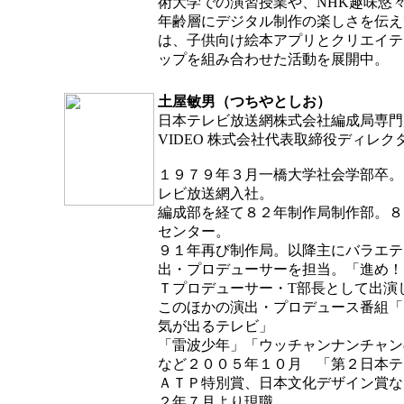
術大学での演習授業や、NHK趣味悠
年齢層にデジタル制作の楽しさを伝え
は、子供向け絵本アプリとクリエイテ
ップを組み合わせた活動を展開中。
土屋敏男（つちやとしお）
日本テレビ放送網株式会社編成局専門局
VIDEO 株式会社代表取締役ディレク
１９７９年３月一橋大学社会学部卒。
レビ放送網入社。
編成部を経て８２年制作局制作部。８
センター。
９１年再び制作局。以降主にバラエテ
出・プロデューサーを担当。「進め！
Ｔプロデューサー・T部長として出演
このほかの演出・プロデュース番組「
気が出るテレビ」
「雷波少年」「ウッチャンナンチャン
など２００５年１０月 「第２日本テ
ＡＴＰ特別賞、日本文化デザイン賞な
２年７月より現職