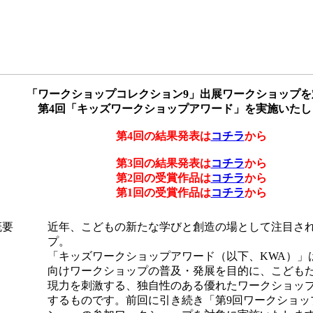
「ワークショップコレクション9」出展ワークショップを
第4回「キッズワークショップアワード」を実施いたし
第4回の結果発表は
コチラ
から
第3回の結果発表は
コチラ
から
第2回の受賞作品は
コチラ
から
第1回の受賞作品は
コチラ
から
概要
近年、こどもの新たな学びと創造の場として注目さ
プ。
「キッズワークショップアワード（以下、KWA）」
向けワークショップの普及・発展を目的に、こども
現力を刺激する、独自性のある優れたワークショッ
するものです。前回に引き続き「第9回ワークショッ