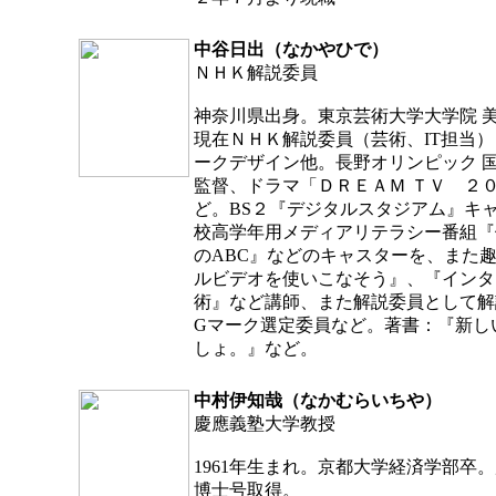
中谷日出（なかやひで）
ＮＨＫ解説委員
神奈川県出身。東京芸術大学大学院 
現在ＮＨＫ解説委員（芸術、IT担当
ークデザイン他。長野オリンピック 
監督、ドラマ「ＤＲＥＡＭ ＴＶ ２
ど。BS２『デジタルスタジアム』キ
校高学年用メディアリテラシー番組『
のABC』などのキャスターを、また
ルビデオを使いこなそう』、『インタ
術』など講師、また解説委員として解
Gマーク選定委員など。著書：『新し
しょ。』など。
中村伊知哉（なかむらいちや）
慶應義塾大学教授
1961年生まれ。京都大学経済学部卒
博士号取得。