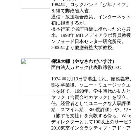
1984年、ロックバンド「少年ナイフ
を経て郵政省入省。
通信・放送融合政策、インターネット
初に担当するが、
橋本行革で省庁再編に携わったのを最
米。1998年 MITメディアラボ客員教授
ンフォード日本センター研究所長。
2006年より慶應義塾大学教授。
柳澤大輔（やなさわだいすけ）
面白法人カヤック代表取締役CEO
1974 年2月19日香港生まれ。慶應義
部を卒業後、ソニー・ミュージックエ
トを経て、1998年、学生時代の友人
ヤック（合資会社カヤック）を設立。
任。経営者としてユニークな人事評価
給、スマイル給、360度評価）や、ワ
（旅する支社）を実験する傍ら、We
ディレクターとして100以上のサービ
2010東京インタラクティブ・アド・アワ