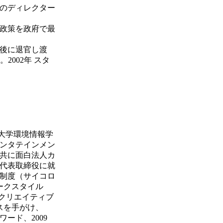
」のディレクター
政策を政府で最
後に退官し渡
。2002年 スタ
塾大学環境情報学
ンタテインメン
と共に面白法人カ
代表取締役に就
制度（サイコロ
ークスタイル
bクリエイティブ
スを手がけ、
ード、2009