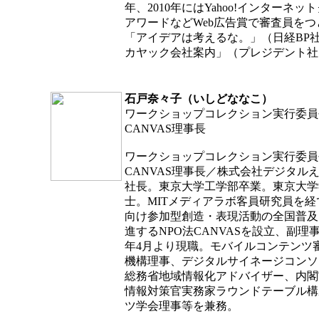
年、2010年にはYahoo!インターネ
アワードなどWeb広告賞で審査員を
「アイデアは考えるな。」（日経BP
カヤック会社案内」（プレジデント社
石戸奈々子（いしどななこ）
ワークショップコレクション実行委員
CANVAS理事長
ワークショップコレクション実行委員
CANVAS理事長／株式会社デジタル
社長。東京大学工学部卒業。東京大学
士。MITメディアラボ客員研究員を経て
向け参加型創造・表現活動の全国普及
進するNPO法CANVASを設立、副理事
年4月より現職。モバイルコンテンツ
機構理事、デジタルサイネージコンソ
総務省地域情報化アドバイザー、内閣
情報対策官実務家ラウンドテーブル構
ツ学会理事等を兼務。