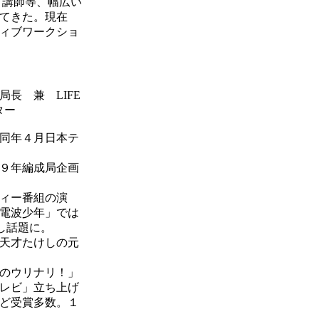
々講師等、幅広い
てきた。現在
ィブワークショ
長 兼 LIFE
ター
同年４月日本テ
９年編成局企画
ィー番組の演
電波少年」では
し話題に。
天才たけしの元
のウリナリ！」
レビ」立ち上げ
ど受賞多数。１