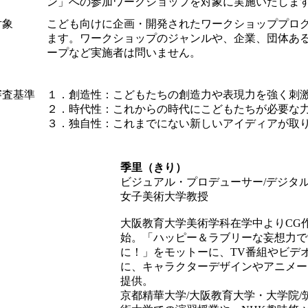
ン」への参加ワークショップを対象に実施いたしま
対象
こども向けに企画・開発されたワークショッププロ
ます。ワークショップのジャンルや、企業、団体あ
ープなど実施者は問いません。
審査基準
１．創造性：こどもたちの創造力や表現力を強く刺
２．時代性：これからの時代にこどもたちが必要な
３．独自性：これまでにない新しいアイディアが取
季里（きり）
ビジュアル・プロデューサー/デジタ
女子美術大学教授
大阪教育大学美術学科在学中よりCG
始。「ハッピー＆ラブリーな妄想力で
に！」をモットーに、TV番組やビデ
に、キャラクターデザインやアニメー
提供。
京都精華大学/大阪教育大学・大学院/