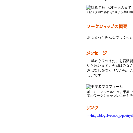
6才～大人まで
※親子参加であれば4歳から参加可
あつまったみんなでつくっ
「星めぐりのうた」を宮沢
いと思います。今回はみな
おはなしをつくりながら、
しいです。
ポエムコンシェルジュ。千葉で
葉のワークショップの主催を行
>>http://blog.livedoor.jp/poetry