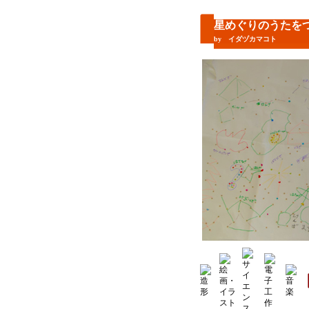
星めぐりのうたを
by イダヅカマコト