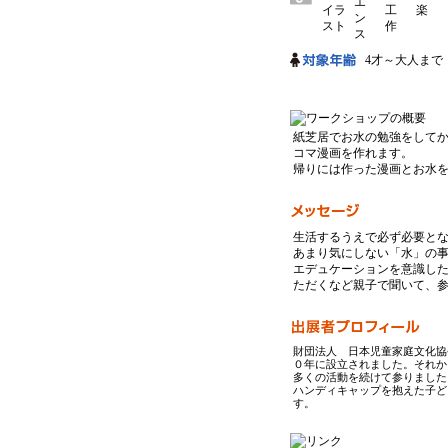
4才～大人まで
紙芝居でお水の勉強をして
コマ漫画を作れます。
帰りには作った漫画とお水
生活するうえで必ず必要と
あまり気にしない「水」の事
エデュケーションを意識し
ただくなど親子で聞いて、
財団法人 日本児童家庭文化協
０年に設立されました。それか
多くの活動を続けて参りました
ハンディキャップを抱えた子ど
す。