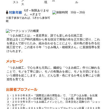
6才～制限ありませ
10分～20分
ん、∞才まで
※親子参加であれば、5才から参加可
能
「つまみ細工とは」＝老若男女、誰でも楽しめる伝統工芸
歴史は古く江戸時代後期から有る技法で薄地の布を正方形に切り、これ
を摘まんで折りたたみ、組み合わせることにより、花や鳥の形を作る伝
統工芸です。この道６０年「つまみ職人・穂積実さん」に直接指導を受
けられます。
「つまみ細工」で心も体も元気に。繊細な「つまみ細工」作りに触れる
ことで、モノを丁寧に扱い、モノの有難みを感じ、モノを大切にすると
いう感情を起こします。また、どんな形・色にするか考える事により創
造性を育てる
１・１９９０年８月＝『国際花と緑の博覧会』で、「江戸つまみ簪」を出展
２・１９９４年１月＝日本橋三越本店にて、「つまみ簪」発表会を開催
３・２００９年９月＝つまみ細工メインとした、日本文化と花飾りの『ショッ
プ』をオープン
４・２０１０年～２０１１年＝ワークショップコレクション出展（２０１２年