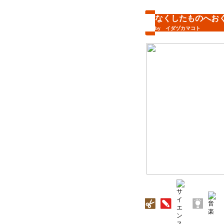
なくしたものへお
by イダヅカマコト