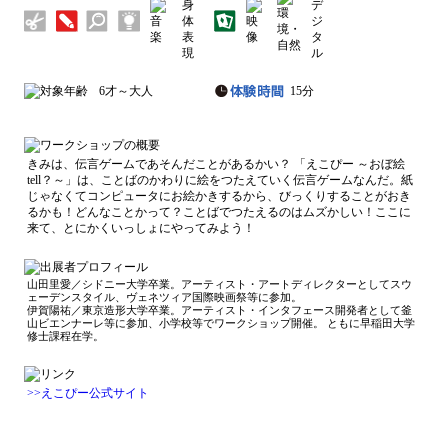
6才～大人
15分
きみは、伝言ゲームであそんだことがあるかい？ 「えこぴー ～おぼ絵
tell？～」は、ことばのかわりに絵をつたえていく伝言ゲームなんだ。紙
じゃなくてコンピュータにお絵かきするから、びっくりすることがおき
るかも！どんなことかって？ことばでつたえるのはムズかしい！ここに
来て、とにかくいっしょにやってみよう！
山田里愛／シドニー大学卒業。アーティスト・アートディレクターとしてスウ
ェーデンスタイル、ヴェネツィア国際映画祭等に参加。
伊賀陽祐／東京造形大学卒業。アーティスト・インタフェース開発者として釜
山ビエンナーレ等に参加、小学校等でワークショップ開催。 ともに早稲田大学
修士課程在学。
>>えこぴー公式サイト