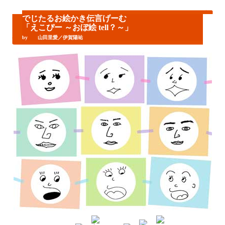
でじたるお絵かき伝言げーむ
「えこぴー ～おぼ絵 tell？～」
by 山田里愛／伊賀陽祐