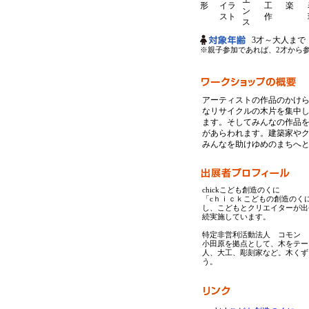
3才～大人まで
※親子参加であれば、2才から
アーティストの作品のかけ
なリサイクルの木片を集中
ます。そしてみんなの作品
があらわれます。建築家や
みんなを助けゆめのまちへ
chickこども創造のくに
「cｈｉｃｋこどもの創造のく
し、こどもとクリエイターが出
続実施しています。
特定非営利活動法人 コモン
小田原を拠点として、木をテー
人、大工、彫刻家など。木くず
う。