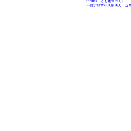
>>chickこども創造のくに
>>特定非営利活動法人 コ