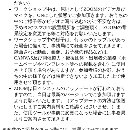
ださい）
ワークショップ中は、原則としてZOOMのビデオ及び
マイクを、ONにした状態でご参加頂きます。おうちの
中のご様子等がビデオに写り込むのがご不安な方は、
予めPCやスマホの設置場所をご調整頂く、ZOOMの背
景設定を変更する等ご対応をお願いいたします。
ワークショップ中の様子は、何らかのトラブルがあっ
た場合に備えて、事務局にて録画をさせて頂きます。
録画された動画、画像、お子様の作品などは、
CANVAS及び開催協力・後援団体・出展者の業務（ホ
ームページやパンフレット等への掲載を含む）に使用
させて頂く場合がありますが、参加者様のお顔、おう
ちの中の様子などは特定できないよう加工した上で使
用させて頂きます。
ZOOMは日々システムのアップデートが行われており
ますので、当日は最新のバージョンでご参加頂けます
ようお願いいたします。（アップデートの方法は後送
いたしますご案内資料をご確認くださいませ。）ま
た、使用ツールが事前に変更になった場合には事務局
よりご案内させて頂きます。
※多数のご応募があった際には、抽選とさせて頂きます。