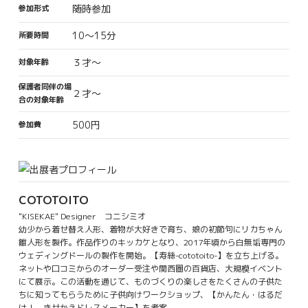
随時参加
参加形式
10～15分
所要時間
３才～
対象年齢
保護者同伴の場
２才～
合の対象年齢
500円
参加費
COTOTOITO
"KISEKAE" Designer コニシミオ
幼少から着せ替え人形、着物が大好きで育ち、娘の初節句にリカちゃん
雛人形を製作。作品作りのキッカケとなり、2017年頃から白無垢専門の
ウェディングドールの製作を開始。【寿絲-cototoito-】を立ち上げる。
ネットや口コミからのオーダー受注や関西圏の百貨店、大規模イベント
にて展示。この活動を通じて、ものづくりの楽しさをたくさんの子供た
ちに知ってもらうために子供向けワークショップ、【かんたん・はるだ
け！ きせかえドレスメーカー】を考案。